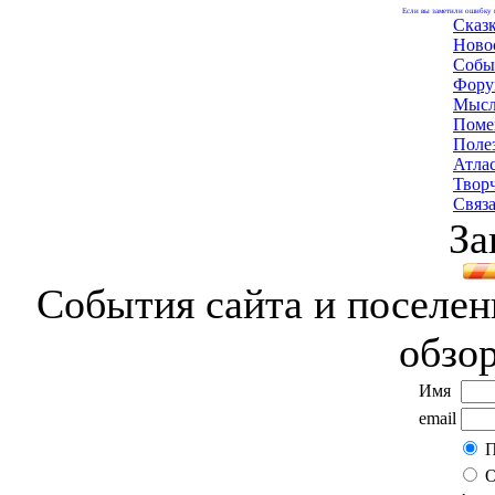
Если вы заметили ошибку н
Сказ
Ново
Собы
Фору
Мысл
Поме
Поле
Атла
Твор
Связа
За
События сайта и поселени
обзо
Имя
email
П
О